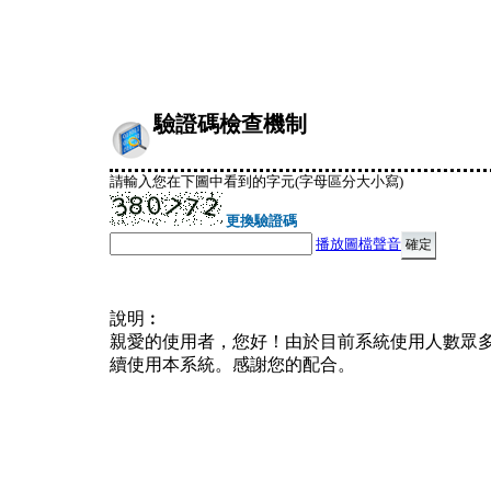
驗證碼檢查機制
請輸入您在下圖中看到的字元(字母區分大小寫)
更換驗證碼
播放圖檔聲音
說明︰
親愛的使用者，您好！由於目前系統使用人數眾
續使用本系統。感謝您的配合。