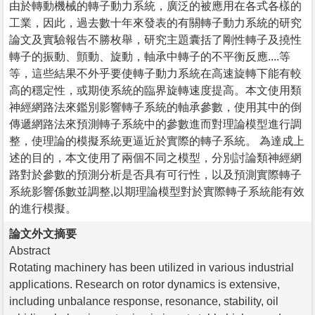
由於轉動機械的轉子動力系統，廣泛的被應用在各式各樣的
工業，因此，過去數十年來發表的有關轉子動力系統的研究
論文及實驗報告不勝枚舉，研究主題囊括了剛性轉子及撓性
轉子的振動、顫動、旋動，軸承中轉子的不平衡反應....等
等，這些結果不外乎要使轉子動力系統在高速旋轉下能有較
高的穩定性，或期使系統的臨界旋轉速度提高。本文使用類
神經網路法來鑑別影響轉子系統的軸承參數，使用其中的倒
傳遞網路法來預測轉子系統中的參數進而對理論模型進行調
整，使理論的模擬系統更逼近於實際的轉子系統。 為達成上
述的目的，本文使用了兩個不同之模型，分別討論類神經網
路對於參數的預測分析是否具有可行性，以及預測實際轉子
系統影響係數並調整,以期理論模型對於實際轉子系統能有效
的進行模擬。
論文外文摘要
Abstract
Rotating machinery has been utilized in various industrial
applications. Research on rotor dynamics is extensive,
including unbalance response, resonance, stability, oil