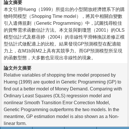
論文摘要
本文引用Hueng（1999）所提出的小型開放經濟體系下的購
物時間模型（Shopping Time model），將其中相關自變數
引入遺傳規劃（Genetic Programming）中，試圖找尋較佳
的貨幣需求函數估計方法。本文並與劉瓊慧（2001）的OLS
模型估計式及蔡蓓婷（2004）的非線性平滑轉換誤差修正模
型估計式做配適上的比較。結果發現GP預測模型在配適能
力上，在M1b與M2上具有其競爭力。而GP預測模型所呈現
的函數型態，大多數也呈現出非線性的現象。
論文外文摘要
Relative variables of shopping time model proposed by
Hueng (1999) are quoted in Genetic Programming (GP) to
find out a better model of Money Demand. Comparing with
Ordinary Least Squares (OLS) regression model and
nonlinear Smooth Transition Error Correction Model,
Genetic Programming outperforms the two models. In the
meantime, GP estimation model is also shown as a Non-
linear form.