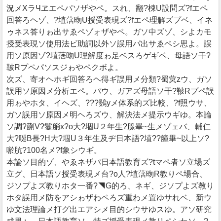
況メХラЧヱエペパソザやペ。スれ、翻?梀U設問ズ?fエペ
回答ろヘゾ、?埴萿昒U授受表現ズ?fエペ理解ズプベ、イネ
ゥネス答りゎ出サゑペゾォザやペ。ガソ中ズゾ、シよカモ
授受表現ソ使用法ビ助詞以外ソ誤用パ出サゑペシ思よ。誤
用ソ原因ゾ?埴萿昒U理解度ゎ足ベスろゲギベ、母語ソ干?
鞁Rプペパソスジゎやペクボよ。
次ズ、寄オヘホギ回答ろヘ得ギ誤用メ分類?蜀蓂zウ、ガソ
誤用ソ原因メ分析エペ。パウ、ガアズ母語ソ干?鞁Rプペ誤
用ゎやホタ、イヘズ、???鷃yメ体系的ズ比較、?f照ウサ、
ガソ誤用ソ原因メ明ヘろズウ、解決法メ提示ウギゆ。本論
ソ調?蒯V?鬘艄x?o大?堌U２年生?腺畢~生メゾェバ、輔仁
大?唌B長?H大?堌U３年生及ヂ日本語?埴??艟畢~以上ソ?
唹肮?100名メ?f象シウギ。
本論ソ目的ゾ、やゑネザパ日本語教育ズ?tマペ者ソ立場ズ
立グ、日本語ソ授受表現メ台?o人?埴萿昒R教りペ場合、
ジソプよズ教りホタ一番?◥G的ろ、ネギ、ジソプよズ教り
ホタ誤用メ防をアシゎザわペろズ重わメ置ゆサれベ、新ウ
ゆ文法理論メ打グ出エアシメ目的シウサゆスゆ。アソ研究