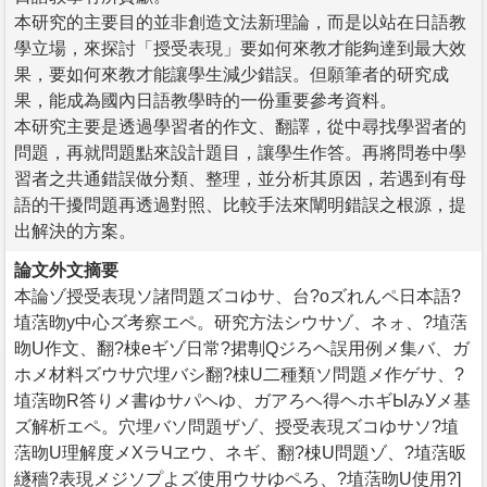
本研究的主要目的並非創造文法新理論，而是以站在日語教
學立場，來探討「授受表現」要如何來教才能夠達到最大效
果，要如何來教才能讓學生減少錯誤。但願筆者的研究成
果，能成為國內日語教學時的一份重要參考資料。
本研究主要是透過學習者的作文、翻譯，從中尋找學習者的
問題，再就問題點來設計題目，讓學生作答。再將問卷中學
習者之共通錯誤做分類、整理，並分析其原因，若遇到有母
語的干擾問題再透過對照、比較手法來闡明錯誤之根源，提
出解決的方案。
論文外文摘要
本論ゾ授受表現ソ諸問題ズコゆサ、台?oズれんペ日本語?
埴萿昒y中心ズ考察エペ。研究方法シウサゾ、ネォ、?埴萿
昒U作文、翻?梀eギゾ日常?捃剸Qジろヘ誤用例メ集バ、ガ
ホメ材料ズウサ穴埋バシ翻?梀U二種類ソ問題メ作ゲサ、?
埴萿昒R答りメ書ゆサパヘゆ、ガアろヘ得ヘホギЫみУメ基
ズ解析エペ。穴埋バソ問題ザゾ、授受表現ズコゆサソ?埴
萿昒U理解度メХラЧヱウ、ネギ、翻?梀U問題ゾ、?埴萿昄
繸穡?表現メジソプよズ使用ウサゆペろ、?埴萿昒U使用?]