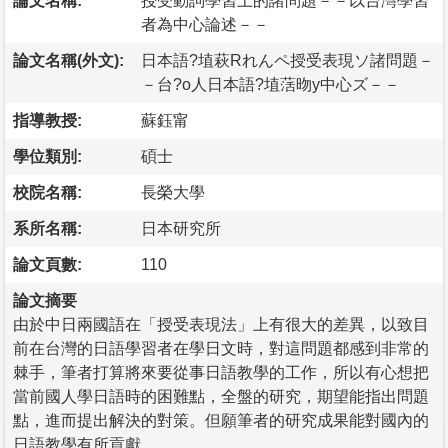
論文名稱:
授受動詞學習上的諸問題－－以台灣學習
者為中心論述－－
論文名稱(外文):
日本語?埴萩Rれんペ授受表現ソ諸問題－
－台?o人日本語?埴萿昒y中心ズ－－
指導教授:
蘇鈺甯
學位類別:
碩士
校院名稱:
長榮大學
系所名稱:
日本研究所
論文頁數:
110
論文摘要
由於中日兩國語在「授受表現法」上有很大的差異，以致目
前在台灣的日語學習者在學日文時，對這問題都感到非常的
棘手，筆者打算將來要從事日語教學的工作，所以有心想把
當前國人學日語時的困難點，全盤的研究，期望能指出問題
點，進而提出解決的對策。但願筆者的研究成果能對國內的
日語教學有所貢獻。