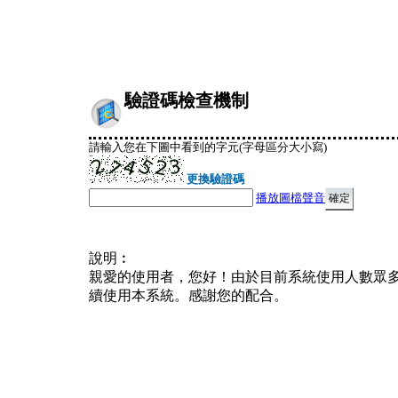
驗證碼檢查機制
請輸入您在下圖中看到的字元(字母區分大小寫)
更換驗證碼
播放圖檔聲音
說明︰
親愛的使用者，您好！由於目前系統使用人數眾
續使用本系統。感謝您的配合。