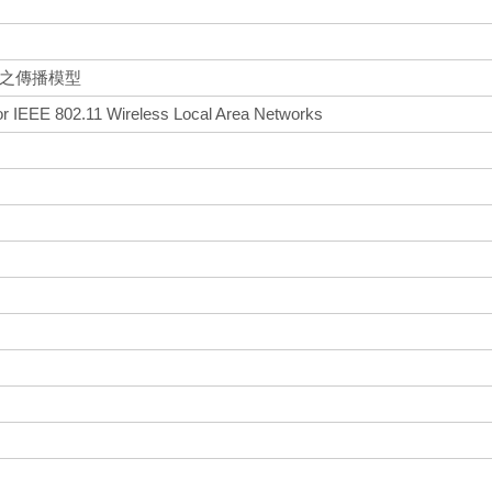
網路之傳播模型
or IEEE 802.11 Wireless Local Area Networks