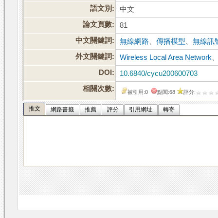
語文別:
中文
論文頁數:
81
中文關鍵詞:
無線網路
、
傳播模型
、
無線訊
外文關鍵詞:
Wireless Local Area Network
DOI:
10.6840/cycu200600703
相關次數:
被引用:0
點閱:68
評分:
推文
網路書籤
推薦
評分
引用網址
轉寄