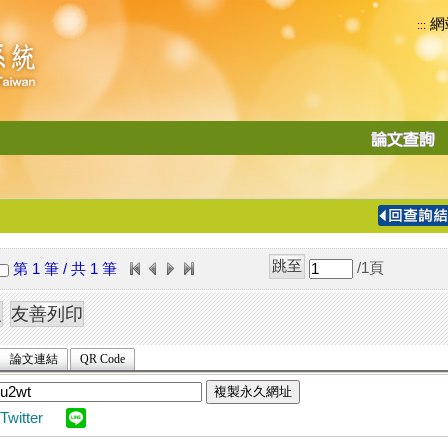
網
:::
功
能
切
換
導
覽
/1
頁
第 1 筆 / 共 1 筆
列
論文連結
QR Code
複製永久網址
Twitter