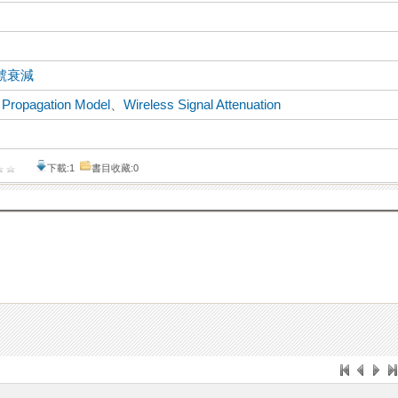
號衰減
、
Propagation Model
、
Wireless Signal Attenuation
下載:1
書目收藏:0