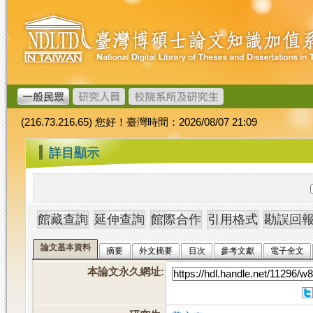
跳
臺
到
灣
主
博
要
碩
內
士
容
論
文
(216.73.216.65) 您好！臺灣時間：2026/08/07 21:09
加
值
:::
詳目顯示
系
統
論文基本資料
摘要
外文摘要
目次
參考文獻
電子全文
本論文永久網址
: