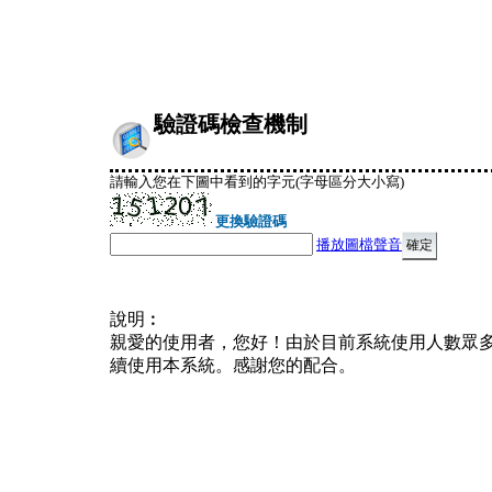
驗證碼檢查機制
請輸入您在下圖中看到的字元(字母區分大小寫)
更換驗證碼
播放圖檔聲音
說明︰
親愛的使用者，您好！由於目前系統使用人數眾
續使用本系統。感謝您的配合。