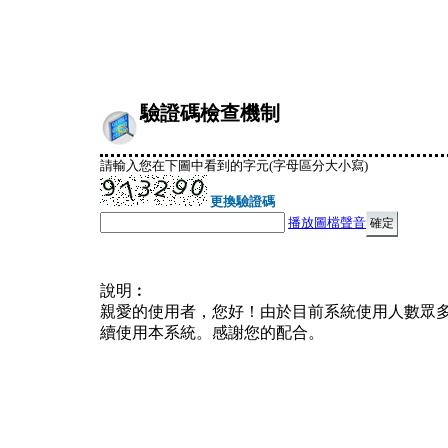
驗證碼檢查機制
請輸入您在下圖中看到的字元(字母區分大小寫)
更換驗證碼
播放圖檔聲音
說明︰
親愛的使用者，您好！由於目前系統使用人數眾
續使用本系統。感謝您的配合。