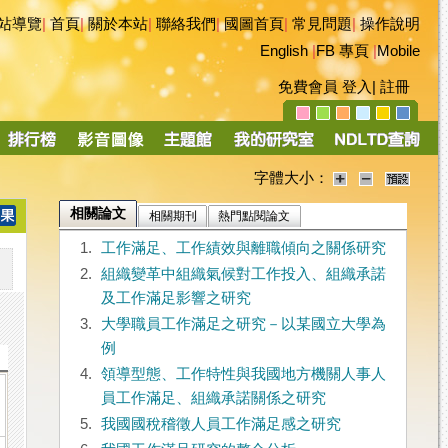
站導覽
|
首頁
|
關於本站
|
聯絡我們
|
國圖首頁
|
常見問題
|
操作說明
English
|
FB 專頁
|
Mobile
免費會員
登入
|
註冊
字體大小：
相關論文
相關期刊
熱門點閱論文
1.
工作滿足、工作績效與離職傾向之關係研究
2.
組織變革中組織氣候對工作投入、組織承諾
及工作滿足影響之研究
3.
大學職員工作滿足之研究－以某國立大學為
例
4.
領導型態、工作特性與我國地方機關人事人
員工作滿足、組織承諾關係之研究
5.
我國國稅稽徵人員工作滿足感之研究