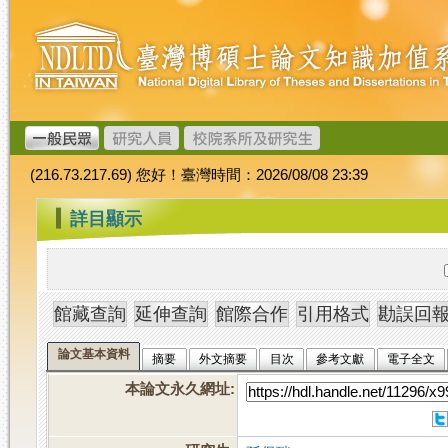
跳
臺
到
灣
主
博
要
碩
內
士
容
論
文
(216.73.217.69) 您好！臺灣時間：2026/08/08 23:39
加
值
:::
詳目顯示
系
統
論文基本資料
摘要
外文摘要
目次
參考文獻
電子全文
本論文永久網址
: