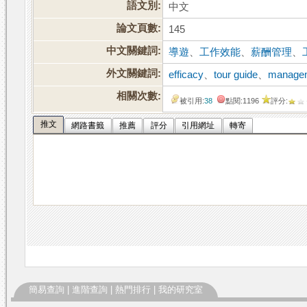
語文別:
中文
論文頁數:
145
中文關鍵詞:
導遊
、
工作效能
、
薪酬管理
、
外文關鍵詞:
efficacy
、
tour guide
、
managem
相關次數:
被引用:
38
點閱:1196
評分:
推文
網路書籤
推薦
評分
引用網址
轉寄
簡易查詢
|
進階查詢
|
熱門排行
|
我的研究室