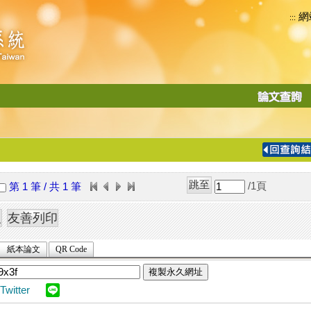
網
:::
功
能
切
換
導
覽
/1
頁
第 1 筆 / 共 1 筆
列
紙本論文
QR Code
複製永久網址
Twitter