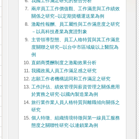
6.
我國工作滿足研究的整合分析
7.
兩岸員工工作價值觀、工作滿意與工作績效
關係之研究--以定期貨櫃運送業為例
8.
激勵性報酬、員工屬性與工作滿意度之研究
－以高科技產業為實證對象
9.
主管領導型態、員工人格特質與其工作滿意
度關聯之研究─以台中市區域級以上醫院為
例
10.
直銷商獎酬制度之激勵效果分析
11.
我國政風人員工作滿足感之研究
12.
志願工作者機構認同和工作滿足之研究
13.
工作評估、績效管理與薪資管理之關係應用
於實務之研究-以國內製造業為例
14.
旅行業作業人員人格特質與離職傾向關係之
研究
15.
個人特徵、組織情境特徵與第一線員工服務
態度之關聯性研究-以連鎖業為例