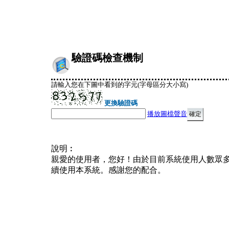
驗證碼檢查機制
請輸入您在下圖中看到的字元(字母區分大小寫)
更換驗證碼
播放圖檔聲音
說明︰
親愛的使用者，您好！由於目前系統使用人數眾
續使用本系統。感謝您的配合。