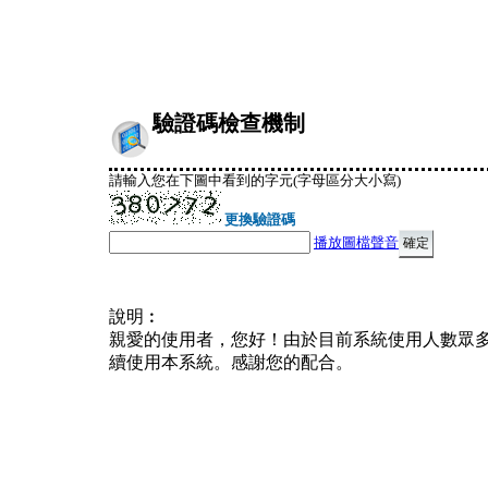
驗證碼檢查機制
請輸入您在下圖中看到的字元(字母區分大小寫)
更換驗證碼
播放圖檔聲音
說明︰
親愛的使用者，您好！由於目前系統使用人數眾
續使用本系統。感謝您的配合。