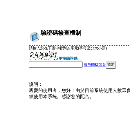
驗證碼檢查機制
請輸入您在下圖中看到的字元(字母區分大小寫)
更換驗證碼
播放圖檔聲音
說明︰
親愛的使用者，您好！由於目前系統使用人數眾
續使用本系統。感謝您的配合。