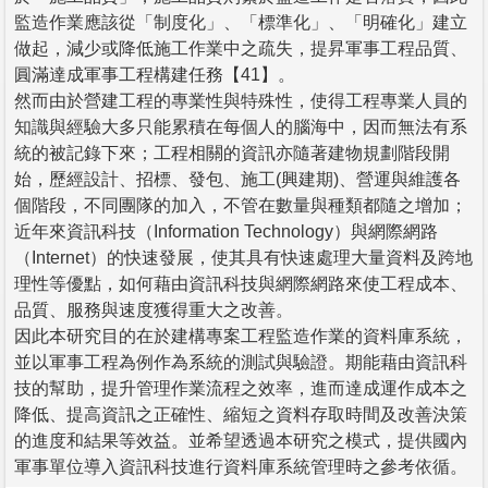
監造作業應該從「制度化」、「標準化」、「明確化」建立
做起，減少或降低施工作業中之疏失，提昇軍事工程品質、
圓滿達成軍事工程構建任務【41】。
然而由於營建工程的專業性與特殊性，使得工程專業人員的
知識與經驗大多只能累積在每個人的腦海中，因而無法有系
統的被記錄下來；工程相關的資訊亦隨著建物規劃階段開
始，歷經設計、招標、發包、施工(興建期)、營運與維護各
個階段，不同團隊的加入，不管在數量與種類都隨之增加；
近年來資訊科技（Information Technology）與網際網路
（Internet）的快速發展，使其具有快速處理大量資料及跨地
理性等優點，如何藉由資訊科技與網際網路來使工程成本、
品質、服務與速度獲得重大之改善。
因此本研究目的在於建構專案工程監造作業的資料庫系統，
並以軍事工程為例作為系統的測試與驗證。期能藉由資訊科
技的幫助，提升管理作業流程之效率，進而達成運作成本之
降低、提高資訊之正確性、縮短之資料存取時間及改善決策
的進度和結果等效益。並希望透過本研究之模式，提供國內
軍事單位導入資訊科技進行資料庫系統管理時之參考依循。