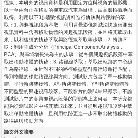
徑線，本研究的視訊資料是利用固定方位與視角的攝影機，
以一至兩台正在移動的機車或汽車為目標，由高處拍攝地面
取得。利用以下3步驟對視訊資料進行軌跡與路徑線的萃
取：1. 興趣視訊段落萃取：利用背景影像將減法快速偵測出
視訊資料中含有移動物體的興趣視訊段落，並且將其萃取出
來，以利後續的軌跡萃取與路徑線萃取等步驟；2. 軌跡萃
取：利用主成分分析（Principal Component Analysis，
PCA）與區域增長法為主的步驟，從各個興趣視訊段落中萃
取出移動物體的軌跡；3. 路徑線萃取：萃取出軌跡的中心線
作為路徑線，並針對不同的路徑線型態對路徑線進行匹配，
得到物體的移動路徑線與方向。測試影片包含了單一移動物
體、平行軌跡雙物體、X型軌跡雙物體、Y型軌跡雙物體等
不同型態的興趣視訊段落。三段影片的測試結果顯示，不論
測試影片中的各興趣視訊段落的型態為上述何者，本研究都
能夠從測試影片中將其萃取出來，並且從興趣視訊段落中萃
取出移動物體軌跡，且利用軌跡更進一步萃取出物體移動的
路徑線與移動方向。
論文外文摘要