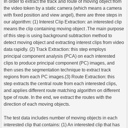
In order to extract the track and route of moving object from
the video token by a static camera (which means a camera
with fixed position and view angel), there are three steps in
our algorithm: (1) Interest Clip Extraction: an interested clip
means the clip containing moving object .The main purpose
of this step is using background subtraction method to
detect moving object and extracting interest clips from video
data rapidly. (2) Track Extraction: this step employs
principal component analysis (PCA) on each interested
clips to produce principal component (PC) images, and
then uses the segmentation technique to extract track
regions from each PC images.(3) Route Extraction: this
step extracts the central route from each interested clips,
and applies different route matching algorithm on different
type of route. In the end, we extract the routes with the
direction of each moving objects.
The test data includes number of moving objects in each
interested clip that contains: (1) An interested clip that has