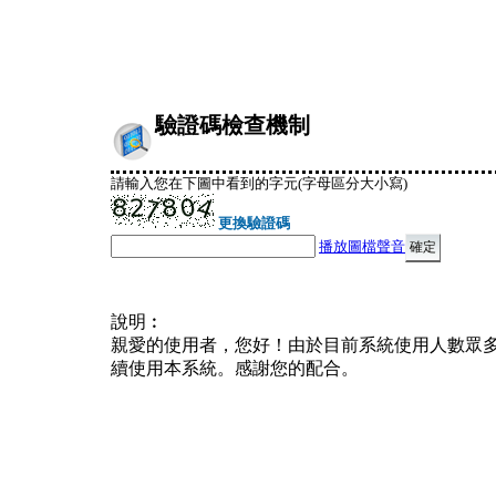
驗證碼檢查機制
請輸入您在下圖中看到的字元(字母區分大小寫)
更換驗證碼
播放圖檔聲音
說明︰
親愛的使用者，您好！由於目前系統使用人數眾
續使用本系統。感謝您的配合。