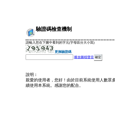
驗證碼檢查機制
請輸入您在下圖中看到的字元(字母區分大小寫)
更換驗證碼
播放圖檔聲音
說明︰
親愛的使用者，您好！由於目前系統使用人數眾
續使用本系統。感謝您的配合。