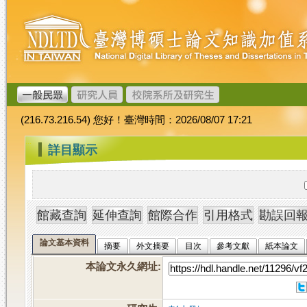
跳
臺
到
灣
主
博
要
碩
內
士
容
論
文
(216.73.216.54) 您好！臺灣時間：2026/08/07 17:21
加
值
:::
詳目顯示
系
統
論文基本資料
摘要
外文摘要
目次
參考文獻
紙本論文
本論文永久網址
: