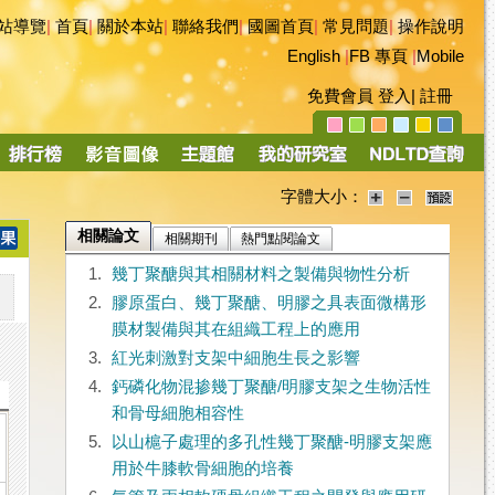
站導覽
|
首頁
|
關於本站
|
聯絡我們
|
國圖首頁
|
常見問題
|
操作說明
English
|
FB 專頁
|
Mobile
免費會員
登入
|
註冊
字體大小：
相關論文
相關期刊
熱門點閱論文
1.
幾丁聚醣與其相關材料之製備與物性分析
2.
膠原蛋白、幾丁聚醣、明膠之具表面微構形
膜材製備與其在組織工程上的應用
3.
紅光刺激對支架中細胞生長之影響
4.
鈣磷化物混掺幾丁聚醣/明膠支架之生物活性
和骨母細胞相容性
5.
以山槴子處理的多孔性幾丁聚醣-明膠支架應
用於牛膝軟骨細胞的培養