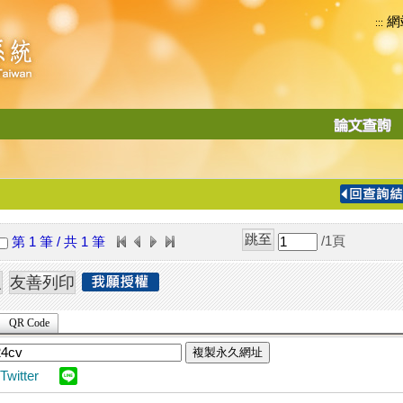
網
:::
功
能
切
換
導
覽
/1
頁
第 1 筆 / 共 1 筆
列
QR Code
複製永久網址
Twitter