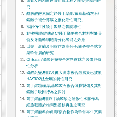
6.
氣管及兩相軟硬骨組織工程之開發與應用研
究
7.
酪胺酸酵素固定於幾丁聚醣/氫氧基磷灰石/
銅離子複合薄膜之催化活性研究。
8.
探討仿生性幾丁聚醣之骨誘導性
9.
動物明膠/維他命C/幾丁聚醣複合材料對於骨
髓及牙髓幹細胞骨分化潛能之效應
10.
以幾丁聚醣及明膠作為高分子/陶瓷複合式支
架軟骨層的研究
11.
Chitosan/磷酸鈣鹽複合材料微球之製備與特
性分析
12.
磷酸鈣鹽,明膠及健大黴素複合鍍層於已披覆
HA/TiO2鈦金屬的特性研究
13.
幾丁聚糖/氫氧基磷灰石複合薄膜製備及其對
銅離子吸附行為之探討
14.
幾丁聚醣/明膠/甘油磷酸之溫敏性水膠作為
細胞載體於椎間盤髓核再生之研究
15.
幾丁聚醣/動物明膠複合物作為軟骨再生支架