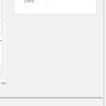
之研究
top