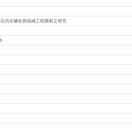
灰石仿生礦化骨組織工程膜材之研究
i