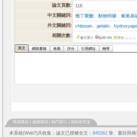
論文頁數:
118
中文關鍵詞:
幾丁聚醣
、
動物明膠
、
氫氧基
外文關鍵詞:
chitosan
、
gelatin
、
hydroxyapa
相關次數:
被引用:
2
點閱:406
評分:
推文
網路書籤
推薦
評分
引用網址
轉寄
簡易查詢
|
進階查詢
|
熱門排行
|
我的研究室
本系統(Web7)共收集：論文已授權全文：
845362
筆、書目與摘