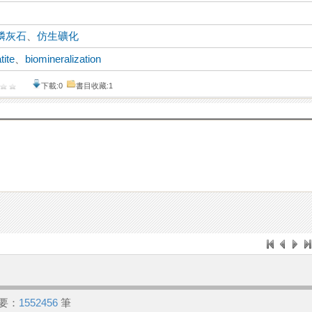
磷灰石
、
仿生礦化
tite
、
biomineralization
下載:0
書目收藏:1
要：
1552456
筆