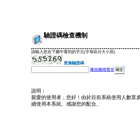
驗證碼檢查機制
請輸入您在下圖中看到的字元(字母區分大小寫)
更換驗證碼
播放圖檔聲音
說明︰
親愛的使用者，您好！由於目前系統使用人數眾
續使用本系統。感謝您的配合。