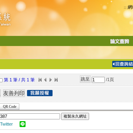
網
:::
功
能
切
換
導
覽
/1
頁
第 1 筆 / 共 1 筆
列
QR Code
複製永久網址
Twitter