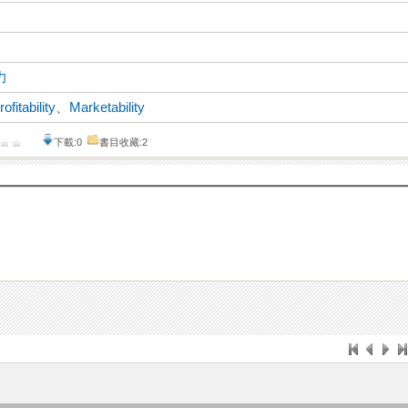
力
rofitability
、
Marketability
下載:0
書目收藏:2