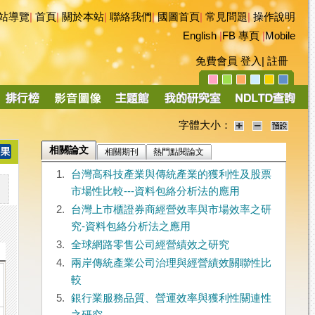
站導覽
|
首頁
|
關於本站
|
聯絡我們
|
國圖首頁
|
常見問題
|
操作說明
English
|
FB 專頁
|
Mobile
免費會員
登入
|
註冊
字體大小：
相關論文
相關期刊
熱門點閱論文
1.
台灣高科技產業與傳統產業的獲利性及股票
市場性比較---資料包絡分析法的應用
2.
台灣上市櫃證券商經營效率與市場效率之研
究-資料包絡分析法之應用
3.
全球網路零售公司經營績效之研究
4.
兩岸傳統產業公司治理與經營績效關聯性比
較
5.
銀行業服務品質、營運效率與獲利性關連性