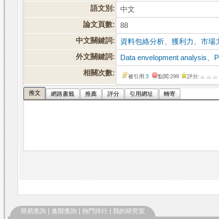
語文別:
中文
論文頁數:
88
中文關鍵詞:
資料包絡分析
、
獲利力
、
市場
外文關鍵詞:
Data envelopment analysis
、
P
相關次數:
被引用:
3
點閱:299
評分:
推文
網路書籤
推薦
評分
引用網址
轉寄
簡易查詢
|
進階查詢
|
熱門排行
|
我的研究室