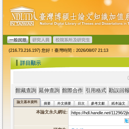
跳
臺
到
灣
主
博
要
碩
內
士
容
論
文
(216.73.216.197) 您好！臺灣時間：2026/08/07 21:13
加
值
:::
詳目顯示
系
統
論文基本資料
摘要
外文摘要
目次
參考文獻
紙本論文
本論文永久網址
: