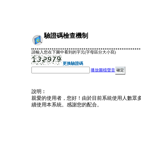
驗證碼檢查機制
請輸入您在下圖中看到的字元(字母區分大小寫)
更換驗證碼
播放圖檔聲音
說明︰
親愛的使用者，您好！由於目前系統使用人數眾
續使用本系統。感謝您的配合。