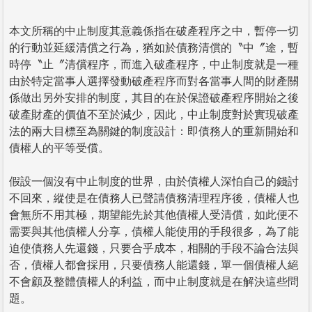
本文所稱的中止制度其意義係指在破產程序之中，暫停一切
的行動並延緩清償之行為，猶如於債務清償的〝中〞途，暫
時停〝止〞清償程序，而進入破產程序，中止制度就是一種
由於特定當事人選擇發動破產程序而對各當事人間的財產關
係做出另外安排的制度，其目的在於保證破產程序開始之後
破產財產的價值不至於減少，因此，中止制度對於實現破產
法的兩大目標至為關鍵的制度設計：即債務人的重新開始和
債權人的平等受償。
假設一個沒有中止制度的世界，由於債權人深怕自己的錢討
不回來，縱使是在債務人已聲請債務清理程序後，債權人也
會無所不用其極，期望能先於其他債權人受清償，如此便不
需要與其他債權人分享，債權人能使用的手段很多，為了能
迫使債務人先還錢，只要合乎成本，相關的手段不論合法與
否，債權人都會採用，只要債務人能還錢，單一個債權人絕
不會顧及整體債權人的利益，而中止制度就是在解決這些問
題。