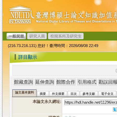
跳
臺
到
灣
主
博
要
碩
內
士
容
論
文
(216.73.216.131) 您好！臺灣時間：2026/08/08 22:49
加
值
:::
詳目顯示
系
統
論文基本資料
摘要
外文摘要
目次
參考文獻
電子全文
本論文永久網址
: