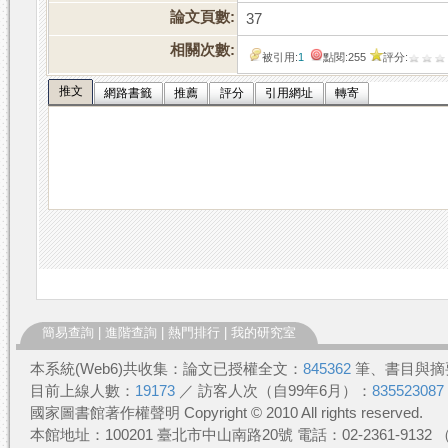
論文頁數:
37
相關次數:
被引用:
1
點閱:255
評分:
推文
網路書籤
推薦
評分
引用網址
轉寄
簡易查詢
|
進階查詢
|
熱門排行
|
我的研究室
本系統(Web6)共收集：論文已授權全文：
845362
筆、書目與摘
目前上線人數：
19173
／ 訪客人次（自99年6月）：
835523087
國家圖書館著作權聲明 Copyright © 2010 All rights reserved.
本館地址：100201 臺北市中山南路20號 電話：02-2361-913