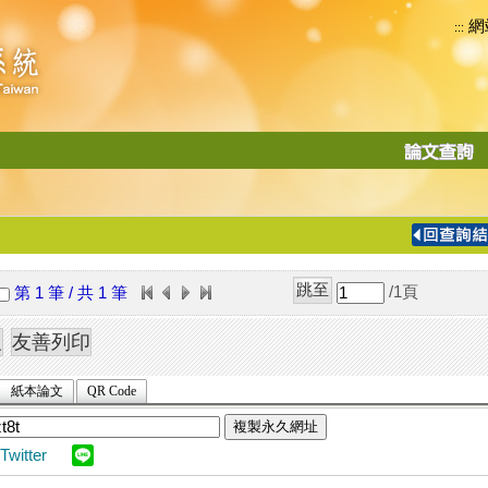
網
:::
功
能
切
換
導
覽
/1
頁
第 1 筆 / 共 1 筆
列
紙本論文
QR Code
複製永久網址
Twitter