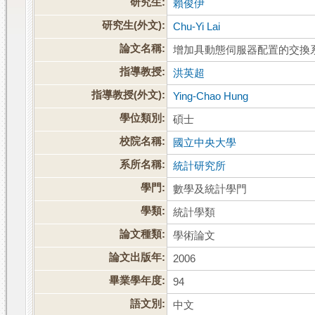
研究生:
賴俊伊
研究生(外文):
Chu-Yi Lai
論文名稱:
增加具動態伺服器配置的交換
指導教授:
洪英超
指導教授(外文):
Ying-Chao Hung
學位類別:
碩士
校院名稱:
國立中央大學
系所名稱:
統計研究所
學門:
數學及統計學門
學類:
統計學類
論文種類:
學術論文
論文出版年:
2006
畢業學年度:
94
語文別:
中文