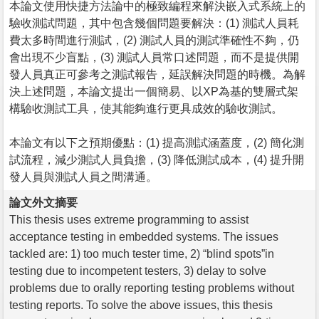
本論文使用快捷方法論中的極致編程來解決嵌入式系統上的
驗收測試問題，其中包含幾個問題要解決：(1) 測試人員耗
費太多時間進行測試，(2) 測試人員的測試準確性不夠，仍
會出現不少盲點，(3) 測試人員常口述問題，而不是提供開
發人員真正可參考之測試報告，延誤解決問題的時機。為解
決上述問題，本論文提出一個簡易、以XP為基的雙層式架
構驗收測試工具，使其能夠進行更具成效的驗收測試。
本論文有以下之預期優點：(1) 提高測試涵蓋度，(2) 簡化測
試流程，減少測試人員負擔，(3) 降低測試成本，(4) 提升開
發人員與測試人員之間溝通。
論文外文摘要
This thesis uses extreme programming to assist
acceptance testing in embedded systems. The issues
tackled are: 1) too much tester time, 2) “blind spots”in
testing due to incompetent testers, 3) delay to solve
problems due to orally reporting testing problems without
testing reports. To solve the above issues, this thesis