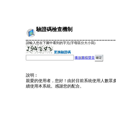
驗證碼檢查機制
請輸入您在下圖中看到的字元(字母區分大小寫)
更換驗證碼
播放圖檔聲音
說明︰
親愛的使用者，您好！由於目前系統使用人數眾
續使用本系統。感謝您的配合。