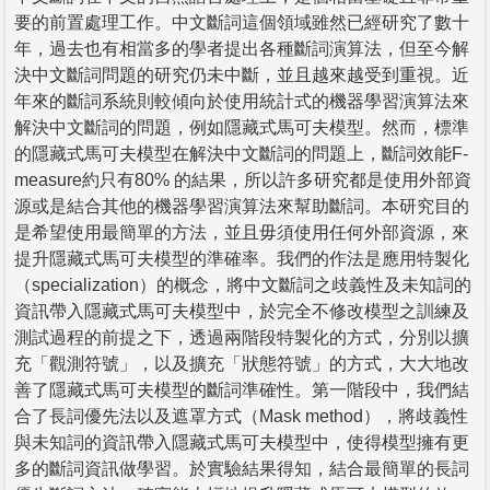
要的前置處理工作。中文斷詞這個領域雖然已經研究了數十
年，過去也有相當多的學者提出各種斷詞演算法，但至今解
決中文斷詞問題的研究仍未中斷，並且越來越受到重視。近
年來的斷詞系統則較傾向於使用統計式的機器學習演算法來
解決中文斷詞的問題，例如隱藏式馬可夫模型。然而，標準
的隱藏式馬可夫模型在解決中文斷詞的問題上，斷詞效能F-
measure約只有80% 的結果，所以許多研究都是使用外部資
源或是結合其他的機器學習演算法來幫助斷詞。本研究目的
是希望使用最簡單的方法，並且毋須使用任何外部資源，來
提升隱藏式馬可夫模型的準確率。我們的作法是應用特製化
（specialization）的概念，將中文斷詞之歧義性及未知詞的
資訊帶入隱藏式馬可夫模型中，於完全不修改模型之訓練及
測試過程的前提之下，透過兩階段特製化的方式，分別以擴
充「觀測符號」，以及擴充「狀態符號」的方式，大大地改
善了隱藏式馬可夫模型的斷詞準確性。第一階段中，我們結
合了長詞優先法以及遮罩方式（Mask method），將歧義性
與未知詞的資訊帶入隱藏式馬可夫模型中，使得模型擁有更
多的斷詞資訊做學習。於實驗結果得知，結合最簡單的長詞