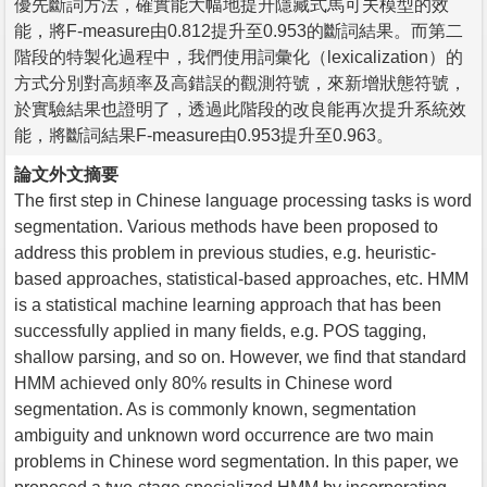
優先斷詞方法，確實能大幅地提升隱藏式馬可夫模型的效
能，將F-measure由0.812提升至0.953的斷詞結果。而第二
階段的特製化過程中，我們使用詞彙化（lexicalization）的
方式分別對高頻率及高錯誤的觀測符號，來新增狀態符號，
於實驗結果也證明了，透過此階段的改良能再次提升系統效
能，將斷詞結果F-measure由0.953提升至0.963。
論文外文摘要
The first step in Chinese language processing tasks is word
segmentation. Various methods have been proposed to
address this problem in previous studies, e.g. heuristic-
based approaches, statistical-based approaches, etc. HMM
is a statistical machine learning approach that has been
successfully applied in many fields, e.g. POS tagging,
shallow parsing, and so on. However, we find that standard
HMM achieved only 80% results in Chinese word
segmentation. As is commonly known, segmentation
ambiguity and unknown word occurrence are two main
problems in Chinese word segmentation. In this paper, we