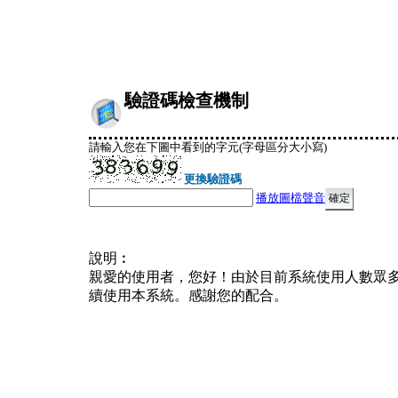
驗證碼檢查機制
請輸入您在下圖中看到的字元(字母區分大小寫)
更換驗證碼
播放圖檔聲音
說明︰
親愛的使用者，您好！由於目前系統使用人數眾
續使用本系統。感謝您的配合。