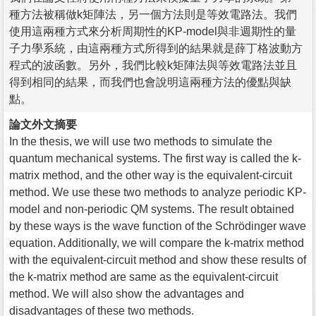
種方法被稱做k矩陣法，另一個方法則是等效電路法。我們
使用這兩種方式來分析周期性的KP-model與非週期性的量
子力學系統，由這兩種方式所得到的結果就是薛丁格波動方
程式的波函數。另外，我們比較k矩陣法與等效電路法並且
得到相同的結果，而我們也會說明這兩種方法的優點與缺
點。
論文外文摘要
In the thesis, we will use two methods to simulate the
quantum mechanical systems. The first way is called the k-
matrix method, and the other way is the equivalent-circuit
method. We use these two methods to analyze periodic KP-
model and non-periodic QM systems. The result obtained
by these ways is the wave function of the Schrödinger wave
equation. Additionally, we will compare the k-matrix method
with the equivalent-circuit method and show these results of
the k-matrix method are same as the equivalent-circuit
method. We will also show the advantages and
disadvantages of these two methods.