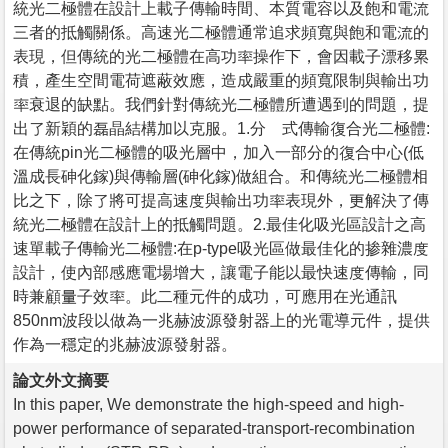
統光二極體在設計上載子傳輸時間、本質電容以及飽和電流
三者的抵觸關係。高速光二極體通常追求頻寬與飽和電流的
表現，但傳統的光二極體在高功率操作下，會因載子漂移累
積，產生空間電荷遮蔽效應，造成嚴重的頻寬限制與輸出功
率衰退的缺點。我們針對傳統光二極體所遭遇到的問題，提
出了新穎的磊晶結構加以克服。1.分離式傳輸復合光二極體:
在傳統pin光二極體的吸光層中，加入一部分的復合中心(低
溫成長砷化鎵)與傳輸層(砷化鎵)做組合。和傳統光二極體相
比之下，除了將可提高速度與輸出功率表現外，更解決了傳
統光二極體在設計上的抵觸問題。2.最佳化吸光區設計之高
速單載子傳輸光二極體:在p-type吸光區做最佳化的掺雜濃度
設計，使內部感應電場增大，讓電子能以最快速度傳輸，同
時兼顧量子效率。此二種元件的成功，可應用在光通訊
850nm波段以做為一兆赫波源發射器上的光電導元件，提供
作為一穩定的兆赫波源發射器。
論文外文摘要
In this paper, We demonstrate the high-speed and high-
power performance of separated-transport-recombination