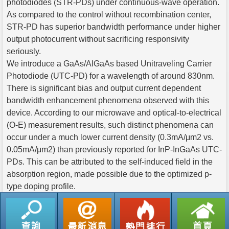
photodiodes (STR-PDs) under continuous-wave operation.
As compared to the control without recombination center,
STR-PD has superior bandwidth performance under higher
output photocurrent without sacrificing responsivity
seriously.
We introduce a GaAs/AlGaAs based Unitraveling Carrier
Photodiode (UTC-PD) for a wavelength of around 830nm.
There is significant bias and output current dependent
bandwidth enhancement phenomena observed with this
device. According to our microwave and optical-to-electrical
(O-E) measurement results, such distinct phenomena can
occur under a much lower current density (0.3mA/μm2 vs.
0.05mA/μm2) than previously reported for InP-InGaAs UTC-
PDs. This can be attributed to the self-induced field in the
absorption region, made possible due to the optimized p-
type doping profile.
返回列表