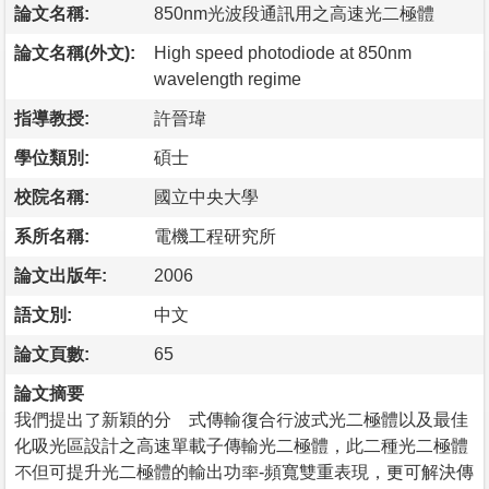
論文名稱:
850nm光波段通訊用之高速光二極體
論文名稱(外文):
High speed photodiode at 850nm
wavelength regime
指導教授:
許晉瑋
學位類別:
碩士
校院名稱:
國立中央大學
系所名稱:
電機工程研究所
論文出版年:
2006
語文別:
中文
論文頁數:
65
論文摘要
我們提出了新穎的分離式傳輸復合行波式光二極體以及最佳
化吸光區設計之高速單載子傳輸光二極體，此二種光二極體
不但可提升光二極體的輸出功率-頻寬雙重表現，更可解決傳