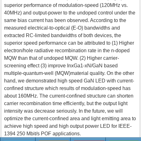
superior performance of modulation-speed (120MHz vs.
40MHz) and output-power to the undoped control under the
same bias current has been observed. According to the
measured electrical-to-optical (E-O) bandwidths and
extracted RC-limited bandwidths of both devices, the
superior speed performance can be attributed to (1) Higher
electron/hole radiative recombination rate in the n-doped
MQW than that of undoped MQW. (2) Higher carrier-
screening effect (3) improve InxGa1-xN/GaN based
multiple-quantum-well (MQW)material quality. On the other
hand, we demonstrated high speed GaN LED with current-
confined structure which results of modulation-speed has
about 160MHz. The current-confined structure can shorten
carrier recombination time efficiently, but the output light
intensity was decrease seriously. In the future, we will
optimize the current-confined area and light emitting area to
achieve high speed and high output power LED for IEEE-
1394 250 Mbit/s POF applications.