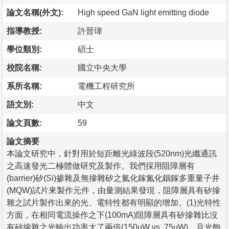
論文名稱(外文):
High speed GaN light emitting diode
指導教授:
許晉瑋
學位類別:
碩士
校院名稱:
國立中央大學
系所名稱:
電機工程研究所
語文別:
中文
論文頁數:
59
論文摘要
本論文研究中，針對用於短距離光綠波段(520nm)光纖通訊
之高速發光二極體做研究及製作。我們採用阻障層有
(barrier)矽(Si)掺雜及無摻雜矽之氮化鎵氮化銦鎵多重量子井
(MQW)試片來製作元件，由量測結果發現，阻障層具有矽摻
雜之試片製作出來的光、電特性都有明顯的增加。(1)光特性
方面，在相同電流操作之下(100mA)阻障層具有矽摻雜比沒
有矽摻雜之光輸出功率大了兩倍(150μW vs. 75μW)，且光飽