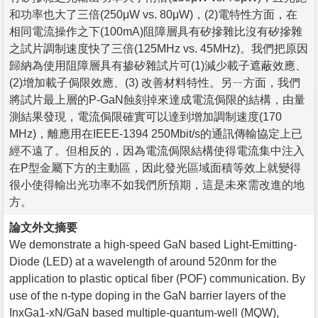
和功率也大了三倍(250μW vs. 80μW)，(2)電特性方面，在
相同電流操作之下(100mA)阻障層具有矽摻雜比沒有矽摻雜
之試片調制速度快了三倍(125MHz vs. 45MHz)。我們把原因
歸納為使用阻障層具有掺矽雜試片可(1)減少載子遮蔽效應、
(2)增加載子侷限效應、(3) 改善材料特性。另ㄧ方面，我們
將試片最上層的P-GaN蝕刻掉來達成電流侷限的結構，由量
測結果發現，電流侷限確實可以達到增加調制速度(170
MHz)，離應用在IEEE-1394 250Mbit/s的通訊傳輸協定上已
經不遠了。但相反的，因為電流侷限結構使得電流集中注入
在P型金屬下方的主動區，因此發光區域面積等效上就變得
很小使得輸出光功率不如我們所預期，這是未來需改進的地
方。
論文外文摘要
We demonstrate a high-speed GaN based Light-Emitting-
Diode (LED) at a wavelength of around 520nm for the
application to plastic optical fiber (POF) communication. By
use of the n-type doping in the GaN barrier layers of the
InxGa1-xN/GaN based multiple-quantum-well (MQW),