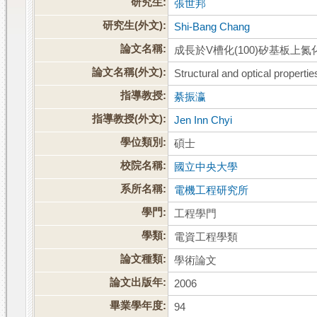
研究生:
張世邦
研究生(外文):
Shi-Bang Chang
論文名稱:
成長於V槽化(100)矽基板
論文名稱(外文):
Structural and optical proper
指導教授:
綦振瀛
指導教授(外文):
Jen Inn Chyi
學位類別:
碩士
校院名稱:
國立中央大學
系所名稱:
電機工程研究所
學門:
工程學門
學類:
電資工程學類
論文種類:
學術論文
論文出版年:
2006
畢業學年度:
94