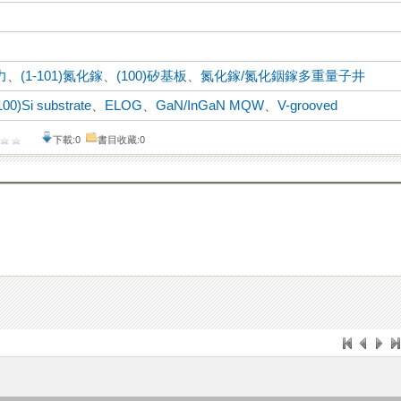
力
、
(1-101)氮化鎵
、
(100)矽基板
、
氮化鎵/氮化銦鎵多重量子井
100)Si substrate
、
ELOG
、
GaN/InGaN MQW
、
V-grooved
下載:0
書目收藏:0