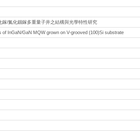
上氮化鎵/氮化銦鎵多重量子井之結構與光學特性研究
ties of InGaN/GaN MQW grown on V-grooved (100)Si substrate