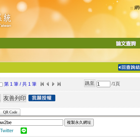
網
:::
功
能
切
換
導
覽
/1
頁
第 1 筆 / 共 1 筆
列
QR Code
複製永久網址
Twitter