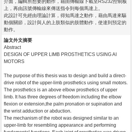
介面，編輯所想要的動作，藉由傳輸線下載至RS232控制板
上，再由訊號傳輸線來傳送指令到每個馬達上。
此設計可先經由理論計算，得知馬達之動作，藉由馬達來驅
動個關節，設計與人的上肢類似的肢體動作，使達到預定的
動作。
論文外文摘要
Abstract
DESIGN OF UPPER LIMB PROSTHETICS USING AI
MOTORS
The purpose of this thesis was to design and build a direct-
drive robot of the upper-limb prosthetics using small motors.
The prosthetics is an above elbow prosthetics of upper
limb. It has three degrees of freedom including the elbow
flexion or extension,the palm pronation or supination and
the wrist adduction or abduction.
The mechanism of the robot was designed similar to an
upper-limb for resembling appearance and performing