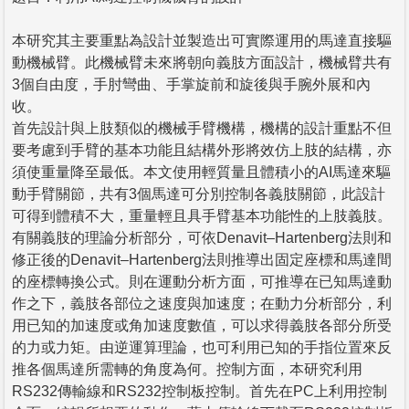
本研究其主要重點為設計並製造出可實際運用的馬達直接驅
動機械臂。此機械臂未來將朝向義肢方面設計，機械臂共有
3個自由度，手肘彎曲、手掌旋前和旋後與手腕外展和內
收。
首先設計與上肢類似的機械手臂機構，機構的設計重點不但
要考慮到手臂的基本功能且結構外形將效仿上肢的結構，亦
須使重量降至最低。本文使用輕質量且體積小的AI馬達來驅
動手臂關節，共有3個馬達可分別控制各義肢關節，此設計
可得到體積不大，重量輕且具手臂基本功能性的上肢義肢。
有關義肢的理論分析部分，可依Denavit–Hartenberg法則和
修正後的Denavit–Hartenberg法則推導出固定座標和馬達間
的座標轉換公式。則在運動分析方面，可推導在已知馬達動
作之下，義肢各部位之速度與加速度；在動力分析部分，利
用已知的加速度或角加速度數值，可以求得義肢各部分所受
的力或力矩。由逆運算理論，也可利用已知的手指位置來反
推各個馬達所需轉的角度為何。控制方面，本研究利用
RS232傳輸線和RS232控制板控制。首先在PC上利用控制