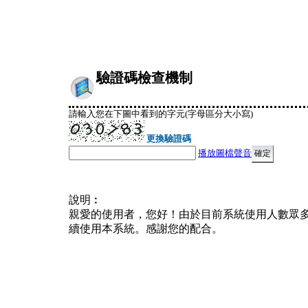
驗證碼檢查機制
請輸入您在下圖中看到的字元(字母區分大小寫)
更換驗證碼
播放圖檔聲音
說明︰
親愛的使用者，您好！由於目前系統使用人數眾
續使用本系統。感謝您的配合。