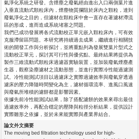
氣淨化系統之研發。含煙塵之廢氣經由進出入口兩側葉片進
入垂直流動式顆粒床內，煙塵物質攔阻於床內之顆粒，達到
廢氣淨化之目的，但濾材在顆粒床中會一直存在著濾材滯流
區的形成，進而造成系統堵塞之問題。
我們已成功發展將各式流動校正單元嵌入顆粒床內，可有效
克服滯留區問題。本研究將持續過去成果，繼續進行相關技
術的開發工作與分析探討，並將重點列為發展雙葉片型式之
流動校正單元，探討其可行性與優劣點。最終結果將提供為
製作三維流動式顆粒床過濾器實驗裝置，並加裝廢氣煙塵產
生器，觀察染塵濾材之流動形態，並進行實際冷性能過濾測
試。冷性能測試項目以過濾床之實際過濾效率與廢氣穿透過
濾床的壓力降隨時間變化為主，濾材循環流率、進風口風速
與廢氣所堆積的濾餅都是影響因素。
依據先前冷性能測試結果，除了搭配濾餅的效果來尋出最佳
過濾效率外，再配合穩定的壓降與粒徑分析結果，提供設計
實際雛形之依據，並於未來能實際與產業界結合。
論文外文摘要
The moving bed filtration technology used for high-