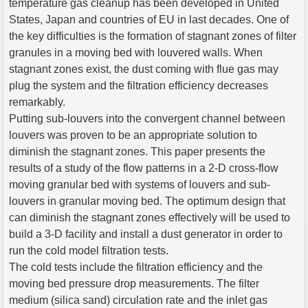
temperature gas cleanup has been developed in United
States, Japan and countries of EU in last decades. One of
the key difficulties is the formation of stagnant zones of filter
granules in a moving bed with louvered walls. When
stagnant zones exist, the dust coming with flue gas may
plug the system and the filtration efficiency decreases
remarkably.
Putting sub-louvers into the convergent channel between
louvers was proven to be an appropriate solution to
diminish the stagnant zones. This paper presents the
results of a study of the flow patterns in a 2-D cross-flow
moving granular bed with systems of louvers and sub-
louvers in granular moving bed. The optimum design that
can diminish the stagnant zones effectively will be used to
build a 3-D facility and install a dust generator in order to
run the cold model filtration tests.
The cold tests include the filtration efficiency and the
moving bed pressure drop measurements. The filter
medium (silica sand) circulation rate and the inlet gas