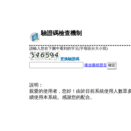
驗證碼檢查機制
請輸入您在下圖中看到的字元(字母區分大小寫)
更換驗證碼
播放圖檔聲音
說明︰
親愛的使用者，您好！由於目前系統使用人數眾
續使用本系統。感謝您的配合。