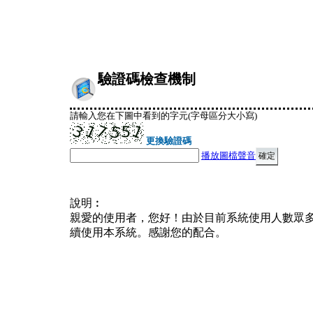
驗證碼檢查機制
請輸入您在下圖中看到的字元(字母區分大小寫)
更換驗證碼
播放圖檔聲音
說明︰
親愛的使用者，您好！由於目前系統使用人數眾
續使用本系統。感謝您的配合。