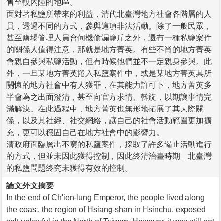
售至較內陸的地區。
面對著私鹽所帶來的利益，清代北臺灣地方社會各階層的人
員，透過不同的方式，參與這項非法活動。除了一般民眾，
甚至鹽場管理人員會伺機偷漏鹽斤之外，還有一種私鹽案件
的關係人值得注意，那就是地方菁英。有些不肖的地方菁英
會親自參與私鹽活動，但有時候他們並不一定親身參與。此
外，一旦某地方菁英捲入私鹽案件中，或是某地方菁英其所
關懷的地方社會中有人獲罪，在其能力許可下，地方菁英多
半會為之出面澄清，甚至向官方求情、斡旋，以期讓事情完
滿解決。在此過程中，地方菁英也無形地拓展了其人際關
係，以及其社經、社交網絡，讓自己的社會活動範圍更加擴
充，更可以穩固自己在地方社會中的影響力。
清政府面臨層出不窮的私鹽案件，採取了許多遏止活動進行
的方式，但並未因此獲得控制，因此終清治臺時期，北臺灣
的私鹽問題終究未獲得有效的控制。
論文外文摘要
In the end of Ch'ien-lung Emperor, the people lived along
the coast, the region of Hsiang-shan in Hsinchu, exposed