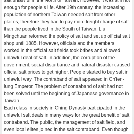
salt unlawful in the North of Taiwan. However, it was still not
enough for people’s life. After 19th century, the increasing
population of northern Taiwan needed salt from other
places; therefore they had to pay more freight charge of salt
than the people lived in the South of Taiwan. Liu
Mingchuan reformed the policy of salt and set up official salt
shop until 1885. However, officials and the members
worked in the official salt fields took bribes and allowed
unlawful deal of salt. In addition, the corruption of the
government, social disturbance and natural disaster caused
official salt prices to get higher. People started to buy salt in
unlawful way. The contraband of salt appeared in Ch'ien-
lung Emperor. The problem of contraband of salt had not
been solved until the beginning of Japanese governance in
Taiwan.
Each class in society in Ching Dynasty participated in the
unlawful salt deals in many ways for the great benefit of salt
contraband. The public, the management of salt field, and
even local elites joined in the salt contraband. Even though