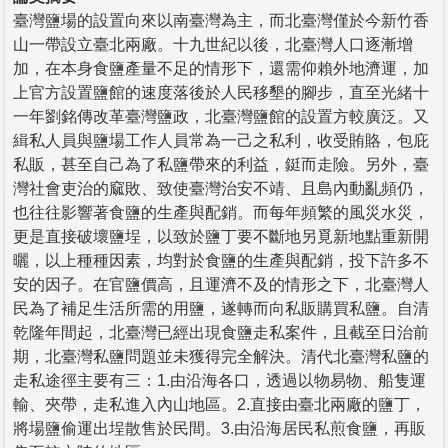
臺灣鹽場的設置向來以南臺灣為主，而北臺灣僅於今新竹香
山一帶設立臺北兩廠。十九世紀以後，北臺灣人口逐漸增
加，在本身食鹽產量不足的情形下，還需仰賴外地濟運，加
上官方設置鹽館的速度落後於人民移墾的腳步，直至光緒十
一年劉銘傳改革臺灣鹽政，北臺灣鹽館的設置方較廣泛。又
緝私人員與鹽場工作人員常為一己之私利，收受賄賂，包庇
私販，甚至自己為了私鹽帶來的利益，鋌而走險。另外，臺
灣社會吏治的窳敗、致使臺灣治安不靖、且島內動亂頻仍，
也往往影響著食鹽的生產與配銷。而每年頻繁的風災水災，
更是直接破壞鹽埕，以致於鹽丁要不斷地另覓新地點重新開
曬，以上種種因素，均對於食鹽的生產與配銷，投下許多不
安的因子。在官鹽價高，且運濟不及的情形之下，北臺灣人
民為了補足生活所需的用鹽，遂轉而向私販購買私鹽。自清
乾隆年間起，北臺灣已經出現食鹽走私案件，且截至日治前
期，北臺灣私鹽問題並未獲得完全解決。清代北臺灣私鹽的
走私途徑主要有三：1.由沿海各口，透過以物易物、船隻運
輸、夾帶，走私進入內山地區。2.直接由臺北兩廠的鹽丁，
將場鹽偷運出埕散售於民間。3.由沿海居民私煎食鹽，再販