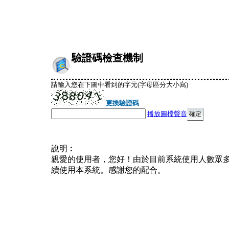
驗證碼檢查機制
請輸入您在下圖中看到的字元(字母區分大小寫)
更換驗證碼
播放圖檔聲音
說明︰
親愛的使用者，您好！由於目前系統使用人數眾
續使用本系統。感謝您的配合。