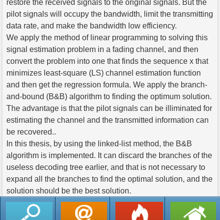
restore the received signals to the original signals. But the
pilot signals will occupy the bandwidth, limit the transmitting
data rate, and make the bandwidth low efficiency.
We apply the method of linear programming to solving this
signal estimation problem in a fading channel, and then
convert the problem into one that finds the sequence x that
minimizes least-square (LS) channel estimation function
and then get the regression formula. We apply the branch-
and-bound (B&B) algorithm to finding the optimum solution.
The advantage is that the pilot signals can be illiminated for
estimating the channel and the transmitted information can
be recovered..
In this thesis, by using the linked-list method, the B&B
algorithm is implemented. It can discard the branches of the
useless decoding tree earlier, and that is not necessary to
expand all the branches to find the optimal solution, and the
solution should be the best solution.
返回列表