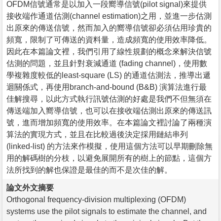
OFDM信號通常是以加入一段嚮導信號(pilot signal)來提供
接收端作通道估測(channel estimation)之用，並進一步估測
出原來的傳送信號，然而加入的嚮導信號卻必須佔用珍貴的
頻寬，限制了可傳送的資料量，造成頻寬的使用效率降低。
因此在本篇論文裡，我們引用了線性規劃的概念來解決信號
估測的問題，並且針對衰減通道 (fading channel)，使用數
學複雜度較低的least-square (LS) 的通道估測法，推導出遞
迴關係式，再使用branch-and-bound (B&B) 演算法進行最
佳解搜尋，以此方式執行訊號估測的好處是我們不但無須在
傳送端加入嚮導信號，也可以在接收端估測出原來的傳送訊
號，進而增加頻寬的使用效率。在本篇論文裡討論了兩種演
算法的實現方式，並且在比較過後決定採用鏈結串列
(linked-list) 的方法來作模擬，使用這個方法可以早期刪除無
用的解碼樹的分枝，以避免展開所有的樹上的節點，這個方
法所找到的解也保證是最佳的而不是次佳的解。
論文外文摘要
Orthogonal frequency-division multiplexing (OFDM)
systems use the pilot signals to estimate the channel, and