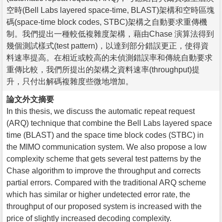
空時(Bell Labs layered space-time, BLAST)架構和空時區塊
碼(space-time block codes, STBC)架構之自動要求重傳機
制。我們提出一種較低複雜度架構，藉由Chase 演算法得到
幾個測試樣式(test pattern)，以達到部分錯誤更正，使得資
料速率提高。在相近或較高的未偵測錯誤率和傳統自動要求
重傳比較，我們所提出的架構之資料速率(throughput)提
升，只付出解碼複雜度些微地增加。
論文外文摘要
In this thesis, we discuss the automatic repeat request
(ARQ) technique that combine the Bell Labs layered space
time (BLAST) and the space time block codes (STBC) in
the MIMO communication system. We also propose a low
complexity scheme that gets several test patterns by the
Chase algorithm to improve the throughput and corrects
partial errors. Compared with the traditional ARQ scheme
which has similar or higher undetected error rate, the
throughput of our proposed system is increased with the
price of slightly increased decoding complexity.