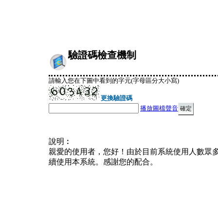
驗證碼檢查機制
請輸入您在下圖中看到的字元(字母區分大小寫)
更換驗證碼
播放圖檔聲音
說明︰
親愛的使用者，您好！由於目前系統使用人數眾
續使用本系統。感謝您的配合。