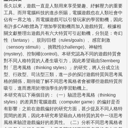
長久以來，遊戲一直是人類用來享受樂趣、紓解壓力的重要
工具。而拜電腦科技的進步所賜，電腦遊戲也在人類社會中
佔有一席之地，而電腦遊戲可以引發玩家的學習動機，因此
有許多CAI軟體為了增加學習動機而加入遊戲特質。根據相
關文獻整理出遊戲共有六大特質可引起動機，分別是：奇幻
性（fantasy）、規則/目標（rules/goals）、感官刺激
（sensory stimuli）、挑戰性(challenge)、神秘性
(mystery)、控制權(control)。本研究認為不同的遊戲特質會
對不同人格特質的人產生吸引力，因此希望藉由Sternberg
對「思考風格（thinking styles）」的研究，將人分成立法
型、行政型、司法型三類，進一步的探討遊戲特質與思考風
格的關係，期待能了解不同思考風格者會被哪些遊戲特質所
吸引，進而應用於增強學生的學習動機上。
本研究有以下兩個目的：（一）驗證思考風格（thinking
styles）的差異對電腦遊戲（computer game）的偏好是否
有影響：之前在遊戲偏好的研究方面，甚少提及不同人格特
質間的差異，因此本研究希望藉由人格特質的其中一項思考
風格來驗證遊戲偏好的差異性。（二）分析不同思考風格者