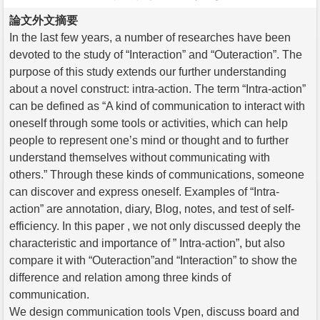
論文外文摘要
In the last few years, a number of researches have been
devoted to the study of “Interaction” and “Outeraction”. The
purpose of this study extends our further understanding
about a novel construct: intra-action. The term “Intra-action”
can be defined as “A kind of communication to interact with
oneself through some tools or activities, which can help
people to represent one’s mind or thought and to further
understand themselves without communicating with
others.” Through these kinds of communications, someone
can discover and express oneself. Examples of “Intra-
action” are annotation, diary, Blog, notes, and test of self-
efficiency. In this paper , we not only discussed deeply the
characteristic and importance of ” Intra-action”, but also
compare it with “Outeraction”and “Interaction” to show the
difference and relation among three kinds of
communication.
We design communication tools Vpen, discuss board and