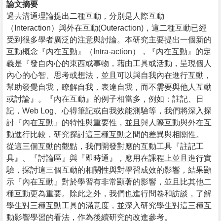
論文摘要
過去溝通理論提出二種互動，分別是人際互動
（Interaction）與外在互動(Outeraction)，這二種互動已經
受到很多學者廣泛的注意與討論。本研究主要提出一個新的
互動概念『內在互動』（Intra-action），『內在互動』的定
義是『發自內心的東西或事物，藉由工具或活動，呈現個人
內心的心智、思考或想法，並且可以與自我內在進行互動，
幫助發覺自我，瞭解自我，表達自我，而不需要與他人互動
或討論』。『內在互動』的例子相當多，例如：註記、日
記，Web Log、心得筆記或自我效能測驗等，我們將深入探
討『內在互動』的特性與重要性，並且與人際互動與外在互
動進行比較，研究探討這三種互動之間的差異與相關性。
從這三個互動的觀點，我們開發對應的互動工具『註記工
具』、『討論區』與『即時通』，應用在課程上並且進行實
驗，探討這三個互動的相關性與對學習成效的影響，結果顯
示『內在互動』對於學習有非常顯著的影響，並且比其他二
種互動更為重要。除此之外，我們也進行問卷和訪談，了解
學生對三種互動工具的滿意度，並深入研究學生對這三種互
動影響學習的看法，作為後續研究的改進參考。