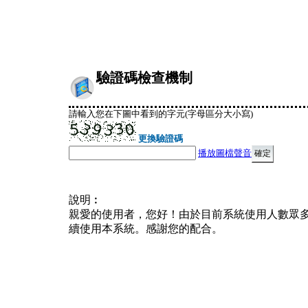
驗證碼檢查機制
請輸入您在下圖中看到的字元(字母區分大小寫)
更換驗證碼
播放圖檔聲音
說明︰
親愛的使用者，您好！由於目前系統使用人數眾
續使用本系統。感謝您的配合。