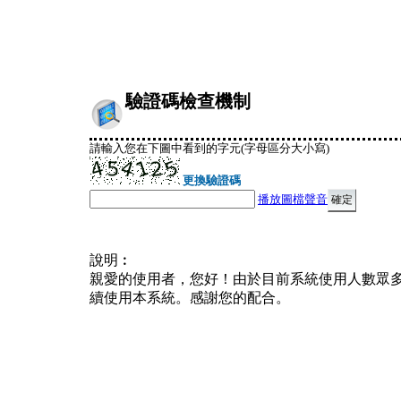
驗證碼檢查機制
請輸入您在下圖中看到的字元(字母區分大小寫)
更換驗證碼
播放圖檔聲音
說明︰
親愛的使用者，您好！由於目前系統使用人數眾
續使用本系統。感謝您的配合。