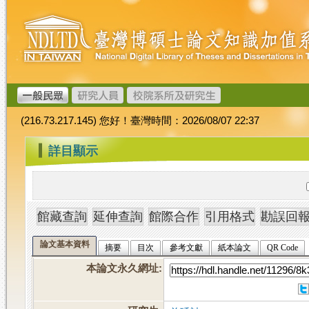
跳
臺
到
灣
主
博
要
碩
內
士
容
論
文
(216.73.217.145) 您好！臺灣時間：2026/08/07 22:37
加
值
:::
詳目顯示
系
統
論文基本資料
摘要
目次
參考文獻
紙本論文
QR Code
本論文永久網址
: