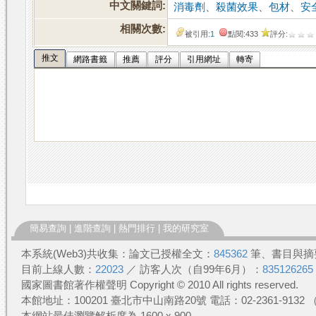
中文關鍵詞:
消毒劑
、
殺菌效果
、
包材
、
安
相關次數:
被引用:
1
點閱:433
評分:
推文
網路書籤
推薦
評分
引用網址
轉寄
簡易查詢
|
進階查詢
|
熱門排行
|
我的研究室
本系統(Web3)共收集：論文已授權全文：
845362
筆、書目與摘
目前上線人數：
22023
／ 訪客人次（自99年6月）：
835126265
國家圖書館著作權聲明 Copyright © 2010 All rights reserved.
本館地址：100201 臺北市中山南路20號 電話：02-2361-913