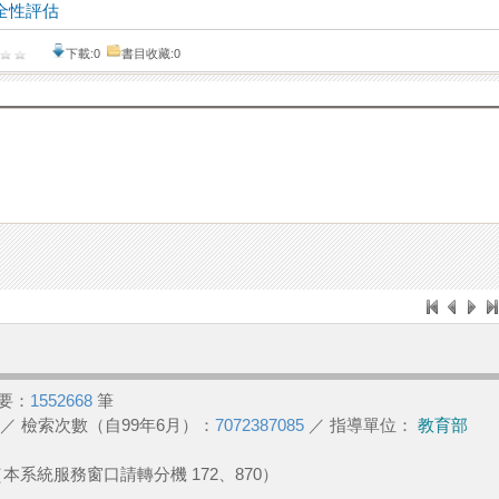
全性評估
下載:0
書目收藏:0
要：
1552668
筆
／ 檢索次數（自99年6月）：
7072387085
／ 指導單位：
教育部
2 （本系統服務窗口請轉分機 172、870）