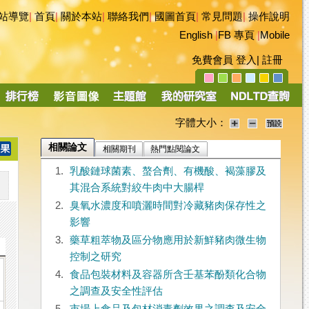
站導覽
|
首頁
|
關於本站
|
聯絡我們
|
國圖首頁
|
常見問題
|
操作說明
English
|
FB 專頁
|
Mobile
免費會員
登入
|
註冊
字體大小：
相關論文
相關期刊
熱門點閱論文
1.
乳酸鏈球菌素、螯合劑、有機酸、褐藻膠及
其混合系統對絞牛肉中大腸桿
2.
臭氧水濃度和噴灑時間對冷藏豬肉保存性之
影響
3.
藥草粗萃物及區分物應用於新鮮豬肉微生物
控制之研究
4.
食品包裝材料及容器所含壬基苯酚類化合物
之調查及安全性評估