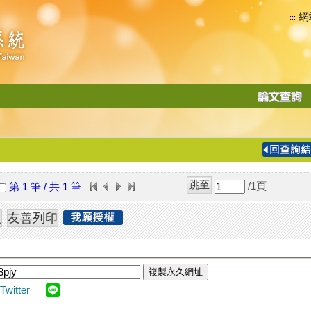
網
:::
功
能
切
換
導
覽
/1
頁
第 1 筆 / 共 1 筆
列
複製永久網址
Twitter