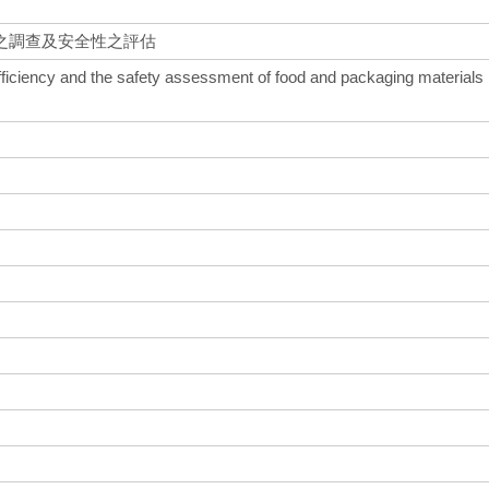
之調查及安全性之評估
 efficiency and the safety assessment of food and packaging materials