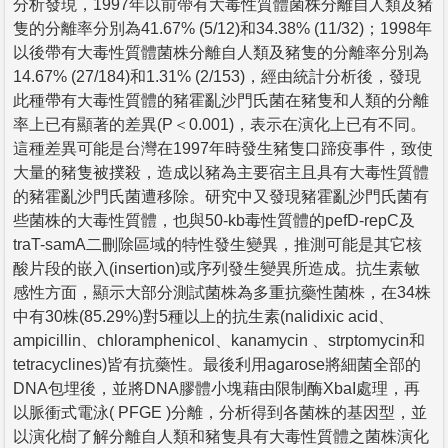
分析發現，1997年以前帶有大毒性質體菌株分離自人類及豬
隻的分離率分別為41.67% (5/12)和34.38% (11/32)；1998年
以後帶有大毒性質體菌株分離自人類及豬隻的分離率分別為
14.67% (27/184)和1.31% (2/153)，經由統計分析後，發現
此種帶有大毒性質體的豬霍亂沙門氏菌在豬隻和人類的分離
率上已有顯著的差異(P＜0.001)，表示在演化上已有不同。
這種差異可能是台灣在1997年時發生豬隻口蹄疫事件，致使
大量的豬隻被撲殺，造成以豬為主要宿主且具有大毒性質體
的豬霍亂沙門氏菌遭移除。研究中又發現豬霍亂沙門氏菌有
些菌株的大毒性質體，也與50-kb毒性質體的pefD-repC及
traT-samA二刪除區域的特性發生變異，推測可能是其它核
酸片段的嵌入(insertion)或序列發生變異所造成。抗生素敏
感性方面，顯示大部分測試菌株為多重抗藥性菌株，在34株
中有30株(85.29%)對5種以上的抗生素(nalidixic acid、
ampicillin、chloramphenicol、kanamycin 、strptomycin和
tetracyclines)皆有抗藥性。最後利用agarose將細菌全部的
DNA包埋後，並將DNA膠體小塊藉由限制酶XbaI處理，再
以脈衝式電泳( PFGE )分離，分析得到各菌株的基因型，並
以演化樹了解分離自人類和豬隻具有大毒性質體之菌株演化