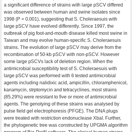
a significant difference of strains with large pSCV differed
was observed between human and swine isolates since
1998 (P < 0.001), suggesting that S. Choleraesuis with
large pSCV have evolved differently. Since 1997, the
outbreak of pig foot-and-mouth disease killed most swine in
Taiwan and may evolve human-specific S. Choleraesuis
strains. The evolution of large pSCV may derive from the
recombination of 50-kb pSCV with non-pSCV. However
some large pSCVs lack of deletion region. When the
antimicrobial susceptibility test of S. Choleraesuis with
large pSCV was performed with 6 tested antimicrobial
agents including nalidixic acid, ampicillin, chloramphenicol,
kanamycin, strptomycin and tetracyclines, most strains
(85.29%) were resistant to five or more of antimicrobial
agents. The genotying of these strains was analysed by
pulse field gel electrophoresis (PFGE). The DNA plugs
were treated with restriction endonuclease XbaI. Further,
the phylogenetic tree was constructed by UPGMA algorithm