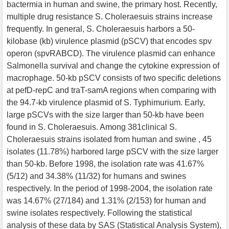
bactermia in human and swine, the primary host. Recently,
multiple drug resistance S. Choleraesuis strains increase
frequently. In general, S. Choleraesuis harbors a 50-
kilobase (kb) virulence plasmid (pSCV) that encodes spv
operon (spvRABCD). The virulence plasmid can enhance
Salmonella survival and change the cytokine expression of
macrophage. 50-kb pSCV consists of two specific deletions
at pefD-repC and traT-samA regions when comparing with
the 94.7-kb virulence plasmid of S. Typhimurium. Early,
large pSCVs with the size larger than 50-kb have been
found in S. Choleraesuis. Among 381clinical S.
Choleraesuis strains isolated from human and swine , 45
isolates (11.78%) harbored large pSCV with the size larger
than 50-kb. Before 1998, the isolation rate was 41.67%
(5/12) and 34.38% (11/32) for humans and swines
respectively. In the period of 1998-2004, the isolation rate
was 14.67% (27/184) and 1.31% (2/153) for human and
swine isolates respectively. Following the statistical
analysis of these data by SAS (Statistical Analysis System),