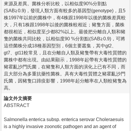
來源及差異。菌株分析比較，以相似度90%分割點
(SAB≧0.9)，發現人類方面有較多的基因型(genotype)，且5
株1997年以前的菌株中，有4株跟1998年以後的菌株差異較
大，只有1株跟1998年以後的菌株較相近；豬隻方面，菌株
都很相近，相似度至少都82%以上。最後把分離自人類和豬
隻的菌株共同比較，以相似度90 %分割點(SAB≧0.9)，可將
這些菌株分成18種基因型別，6個主要叢集，其中gt2、
gt7、gt11較常見，且在分離自人類及豬隻帶有大毒性質體的
菌株中都有出現。由結果顯示，1998年起帶有大毒性質體的
豬霍亂沙門氏菌，在豬隻和人類方面的演化上已有不同，而
且大部分為多重抗藥性菌株。具有大毒性質體之豬霍亂沙門
氏菌，因豬隻口蹄疫影響，1998年起分離率在人類較豬隻為
高。
論文外文摘要
ABSTRACT
Salmonella enterica subsp. enterica serovar Choleraesuis
is a highly invasive zoonotic pathogen and an agent of