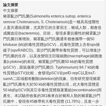
論文摘要
中文摘要
豬霍亂沙門氏菌(Salmonella enterica subsp. enterica
serovar Choleraesuis, S. Choleraesuis)是一種具高侵襲性
人畜共通病原菌，尤其對它的主要宿主，豬或人類，都會造
成菌血症(bacteremia)。目前， 發現多重抗藥性的豬霍亂沙
門氏菌日漸增加。豬霍亂沙門氏菌通常都會攜帶一個50
kilobase (kb)的毒性質體(pSCV)，此毒性質體上含有spv操
縱子(spvRABCD)。當沙門氏菌帶有毒性質體，可以增進沙
門氏菌的生存，以及改變宿主巨噬細胞(macrophage)細胞激
素(cytokine)的表現。豬霍亂沙門氏菌50 kb的毒性質體
(pSCV)，跟鼠傷寒沙門氏菌(S. Typhimurium) 94.7 kb的毒
性質體(pSTV)比較，會發現pSCV在pefD-repC以及traT-
samA二區域都有刪除(deletion)的現象。但有研究發現豬霍
亂沙門氏菌有大於50 kb的毒性質體出現，此大毒性質體是
50 kb的pSCV與其它非毒性質體藉著重組(recombination)而
產生。本試驗所收集的381株來自於豬和人類的豬霍亂沙門
氏菌中，發現有45株帶有大毒性質體 (11.78%)，且進一步