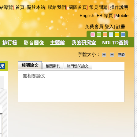
站導覽
|
首頁
|
關於本站
|
聯絡我們
|
國圖首頁
|
常見問題
|
操作說明
English
|
FB 專頁
|
Mobile
免費會員
登入
|
註冊
字體大小：
相關論文
相關期刊
熱門點閱論文
無相關論文