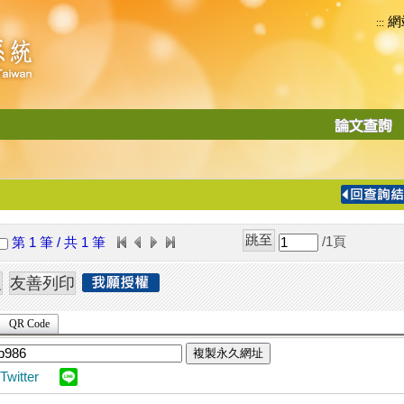
網
:::
功
能
切
換
導
覽
/1
頁
第 1 筆 / 共 1 筆
列
QR Code
複製永久網址
Twitter