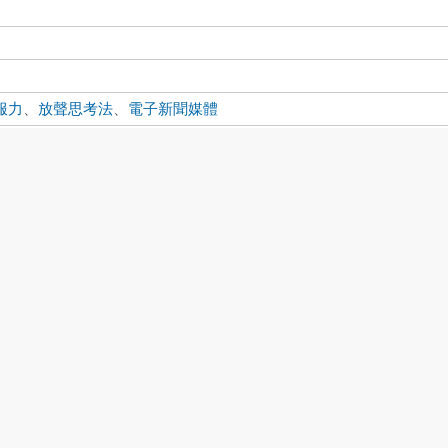
服力
、
放聲思考法
、
電子新聞媒體
lanatory mechanism
、
persuasive arguments
、
think aloud protocol
、
下載:0
書目收藏:1