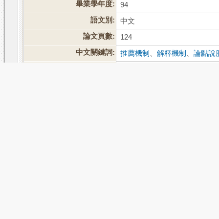
畢業學年度:
94
語文別:
中文
論文頁數:
124
中文關鍵詞:
推薦機制
、
解釋機制
、
論點說
外文關鍵詞:
recommend mechanism
、
exp
electronic new media
相關次數:
被引用:0
點閱:335
評分:
推文
網路書籤
推薦
評分
引用網址
轉寄