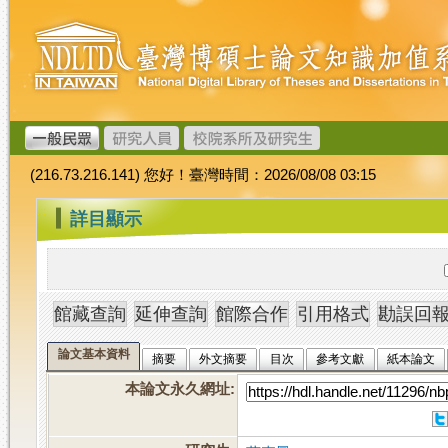
跳
臺
到
灣
主
博
要
碩
內
士
容
論
文
(216.73.216.141) 您好！臺灣時間：2026/08/08 03:15
加
值
:::
詳目顯示
系
統
論文基本資料
摘要
外文摘要
目次
參考文獻
紙本論文
本論文永久網址
: