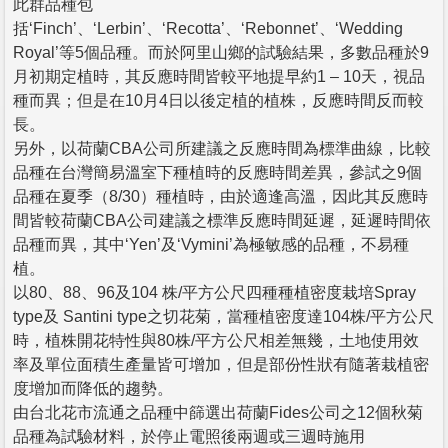
此群品種包
括‘Finch’、‘Lerbin’、‘Recotta’、‘Rebonnet’、‘Wedding
Royal’等5個品種。而於阿里山鄉的試驗結果，多數品種於9
月初期定植時，其反應時間皆較平地提早約1 – 10天，視品
種而異；但是在10月4日以後定植的植株，反應時間反而較
長。
另外，以荷蘭CBA公司所建議之反應時間為標準曲線，比較
品種在台灣簡易溫室下種植時的反應時間差異，參試之9個
品種在夏季（8/30）種植時，由於適逢高溫，因此其反應時
間皆較荷蘭CBA公司建議之標準反應時間延遲，延遲時間依
品種而異，其中‘Yen’及‘Vymini’為極敏感的品種，不易種
植。
以80、88、96及104 株/平方公尺四種種植密度栽培Spray
type及 Santini type之切花菊，當種植密度達104株/平方公尺
時，植株開花特性與80株/平方公尺相差無幾，土地使用效
率及單位面積生產量皆可增加，但是部份性狀有隨著栽植密
度增加而降低的趨勢。
由台北花市流通之品種中篩選出荷蘭Fides公司之12個秋菊
品種為試驗材料，於停止電照後兩週或三週時施用