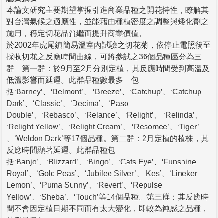
本論文研究主要期望掌握引進商業品種之開花特性，瞭解其
對台灣氣候之適應性，並能藉由種植密度之調整與矮化劑之
施用，穩定切花品質繼而提升商業價值。
於2002年虎尾鎮簡易溫室內試驗之切花菊，依停止電照後至
採收切花之反應時間曲線，可將參試之36個品種區分為三
群，第一群：於9月至2月分別定植，其反應時間受到高溫及
低溫影響而延遲。此群品種數最多，包
括‘Barney’、‘Belmont’、 ‘Breeze’、‘Catchup’、‘Catchup
Dark’、‘Classic’、‘Decima’、‘Paso
Double’、‘Rebasco’、‘Relance’、‘Relight’、 ‘Relinda’、
‘Relight Yellow’、‘Relight Cream’、 ‘Resomee’、‘Tiger’
、‘Weldon Dark’等17個品種。第二群：2月定植的植株，其
反應時間顯著延遲。此群品種包
括‘Banjo’、‘Blizzard’、‘Bingo’、‘Cats Eye’、‘Funshine
Royal’、‘Gold Peas’、‘Jubilee Silver’、‘Kes’、‘Lineker
Lemon’、‘Puma Sunny’、‘Revert’、‘Repulse
Yellow’、‘Sheba’、‘Touch’等14個品種。第三群：其反應時
間不會因定植日期不同而有太大變化，即較為鈍感之品種，