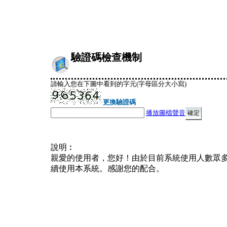
驗證碼檢查機制
請輸入您在下圖中看到的字元(字母區分大小寫)
更換驗證碼
播放圖檔聲音
說明︰
親愛的使用者，您好！由於目前系統使用人數眾
續使用本系統。感謝您的配合。