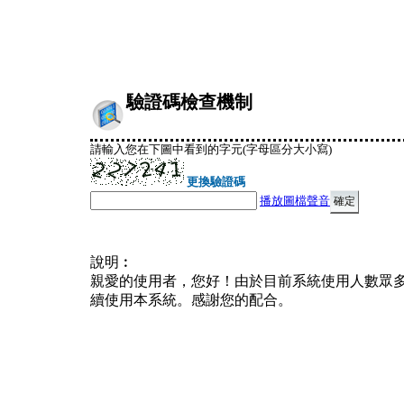
驗證碼檢查機制
請輸入您在下圖中看到的字元(字母區分大小寫)
更換驗證碼
播放圖檔聲音
說明︰
親愛的使用者，您好！由於目前系統使用人數眾
續使用本系統。感謝您的配合。